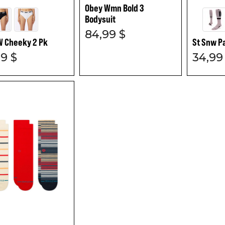
Obey Wmn Bold 3
Bodysuit
84,99 $
W Cheeky 2 Pk
St Snw P
99 $
34,99