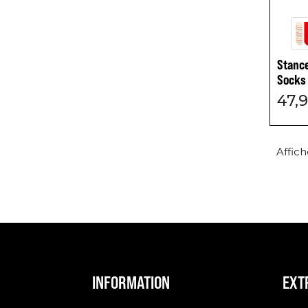
Stanc
Socks
47,9
Affich
INFORMATION
EXT