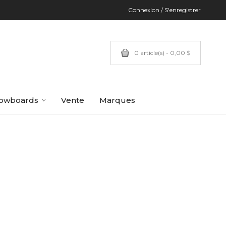
Connexion / S'enregistrer
0 article(s) - 0,00 $
owboards
Vente
Marques