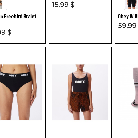
15,99 $
 Freebird Bralet
Obey W B
59,99
99 $