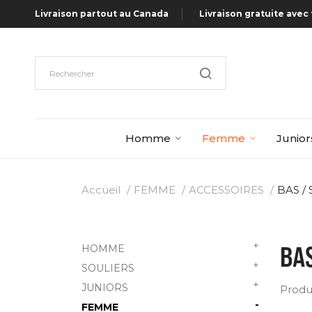
Livraison partout au Canada
Livraison gratuite avec 
Homme
Femme
Junior
Accueil
FEMME
ACCESSOIRES
BAS /
+
BA
HOMME
+
SOULIERS
+
JUNIORS
Produi
-
FEMME