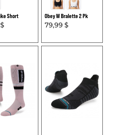
ike Short
Obey W Bralette 2 Pk
 $
79,99 $