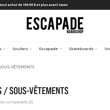
tout achat de 199.99 $ et plus avant taxes
s
Souliers
Escapade
Skateboards
Sn
 SOUS-VÊTEMENTS
S / SOUS-VÊTEMENTS
ts comparatifs (0)