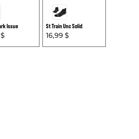
ark Issue
St Train Unc Solid
 $
16,99 $