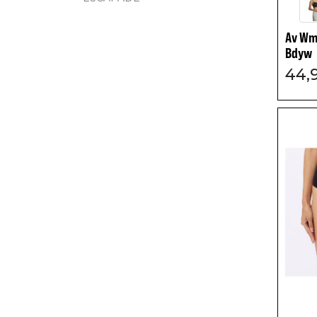
Av Wmn
Bdyw
44,