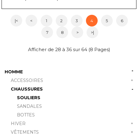
|<
<
1
2
3
4
5
6
7
8
>
>|
Afficher de 28 à 36 sur 64 (8 Pages)
-
HOMME
ACCESSOIRES
+
CHAUSSURES
-
SOULIERS
SANDALES
BOTTES
HIVER
+
VÊTEMENTS
+