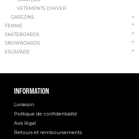
VETEMENTS D'HIVER
GARCONS
+
+
FEMME
+
SKATEBOARDS
+
SNOWBOARDS
+
ESCAPADE
INFORMATION
Livraison
Politique de confidentialité
Avis légal
Retours et remboursements