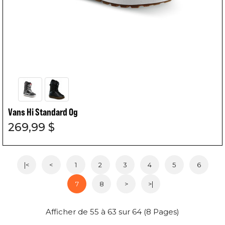
Vans Hi Standard Og
269,99 $
|<
<
1
2
3
4
5
6
7
8
>
>|
Afficher de 55 à 63 sur 64 (8 Pages)