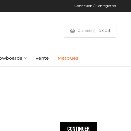
Connexion / S'enregistrer
0 article(s) - 0,00 $
owboards
Vente
Marques
CONTINUER