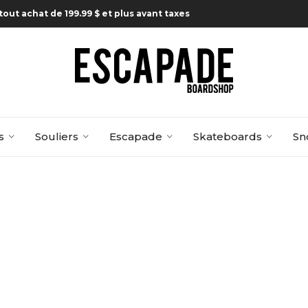
tout achat de 199.99 $ et plus avant taxes
s
Souliers
Escapade
Skateboards
Sn