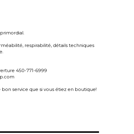
primordial.
éabilité, respirabilité, détails techniques
e.
uverture 450-771-6999
op.com
me bon service que si vous étiez en boutique!