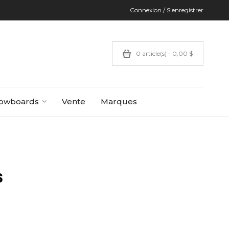
Connexion / S'enregistrer
0 article(s) - 0,00 $
owboards
Vente
Marques
s