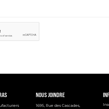
n
RAS
NOUS JOINDRE
IN
Ins
facturiers
1695, Rue des Cascades,