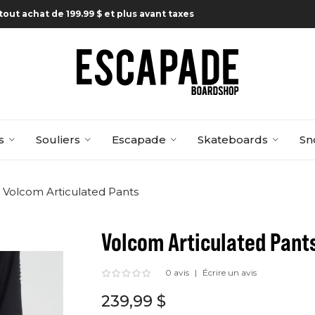
tout achat de 199.99 $ et plus avant taxes
s
Souliers
Escapade
Skateboards
Sn
Volcom Articulated Pants
Volcom Articulated Pant
0 avis
Écrire un avis
239,99 $